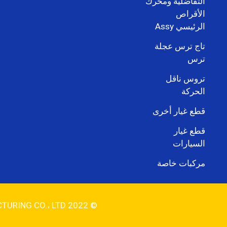
التفاضلية ومحرك
الأقراص
الرئيسي Assy
تاج ترس عجلة
ترس
تروس ناقل
الحركة
قطع غيار أخرى
قطع غيار
السيارات
مركبات خاصة
© 2022 QINGDAO HYDUN AUTOPARTS MANUFACTURING CO.، LTD جميع الحقوق محفوظة.