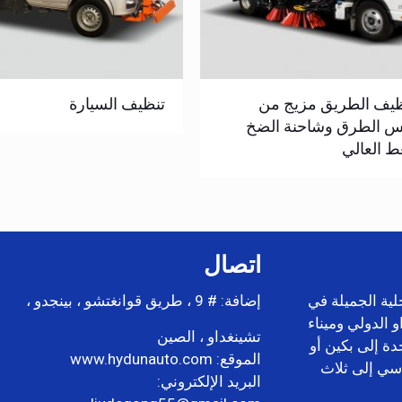
ظيف الطريق مزيج من
تنظيف السيارة
س الطرق وشاحنة الضخ
ط العالي
اتصال
ساحلية الجميلة في
إضافة: # 9 ، طريق قوانغتشو ، بينجدو ،
 الدولي وميناء
تشينغداو ، الصين
ة إلى بكين أو
الموقع: www.hydunauto.com
H بشكل أساسي إلى ثلاث
البريد الإلكتروني: