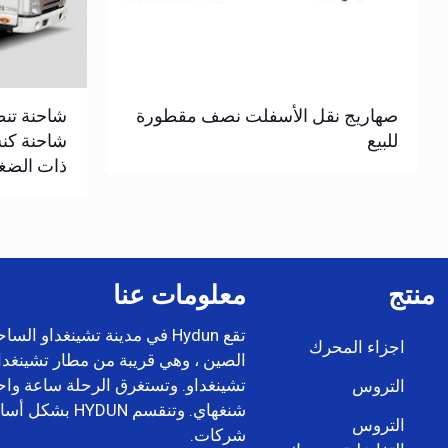
صهاريج نقل الأسفلت نصف مقطورة
شاحنة تن
للبيع
شاحنة كن
ذات الضغ
منتج
معلومات عنا
تقع Hydun في مدينة تشينغداو ال
اجزاء المحرك
الصين ، وهي قريبة من مطار تشينغداو
تشينغداو. وتستغرق الرحلة ساعة واحد
التروس
شنغهاي. وتنقسم YDUN
التروس
شركات.