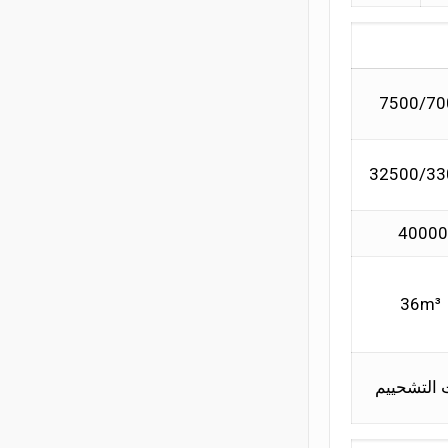
7500/70
32500/33
40000
36m³
 التشحييم