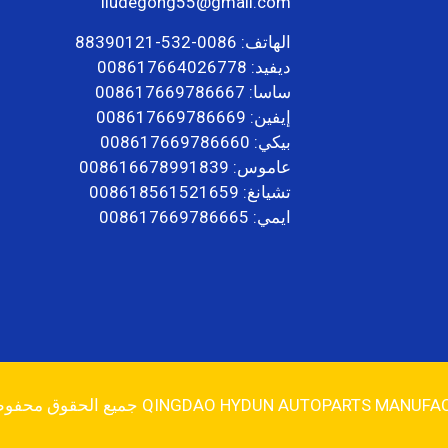
liudegong55@gmail.com
الهاتف:
0086-532-88390121
ديفيد:
008617664026778
ساسا:
008617669786667
إيفين:
008617669786669
بيكي:
008617669786660
عاموس:
008616678991839
تشيانغ:
008618561521659
ايمي:
008617669786665