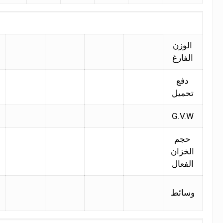
الوزن
الفارغ
دفع
تحميل
G.V.W
حجم
الخزان
الفعال
وسائط