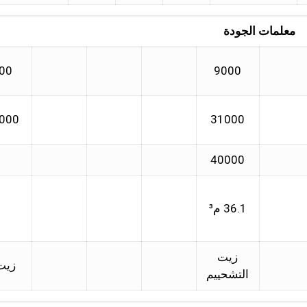
معلمات الجودة
00
9000
000
31000
40000
36.1 م³
زيت
زيت
التشحييم