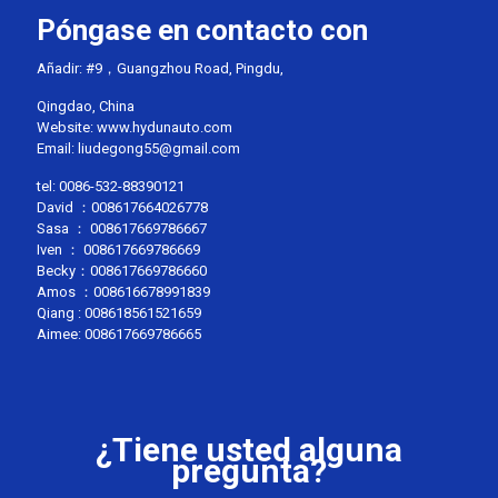
Póngase en contacto con
Añadir: #9，Guangzhou Road, Pingdu,
Qingdao, China
Website: www.hydunauto.com
Email:
liudegong55@gmail.com
tel:
0086-532-88390121
David ：
008617664026778
Sasa ：
008617669786667
Iven ：
008617669786669
Becky：
008617669786660
Amos ：
008616678991839
Qiang :
008618561521659
Aimee:
008617669786665
¿Tiene usted alguna
pregunta?