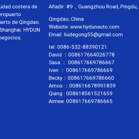
iudad costera de
Añadir: #9，Guangzhou Road, Pingdu,
eropuerto
Qingdao, China
uerto de Qingdao.
Website: www.hydunauto.com
o Shanghai. HYDUN
Email:
liudegong55@gmail.com
 negocios.
tel:
0086-532-88390121
David ：
008617664026778
Sasa ：
008617669786667
Iven ：
008617669786669
Becky：
008617669786660
Amos ：
008616678991839
Qiang :
008618561521659
Aimee:
008617669786665