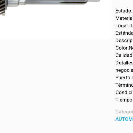
Estado:
Materia
Lugar d
Estánda
Descrip
Color:N
Calidad
Detalle
negocia
Puerto 
Término
Condici
Tiempo 
Categor
AUTOM