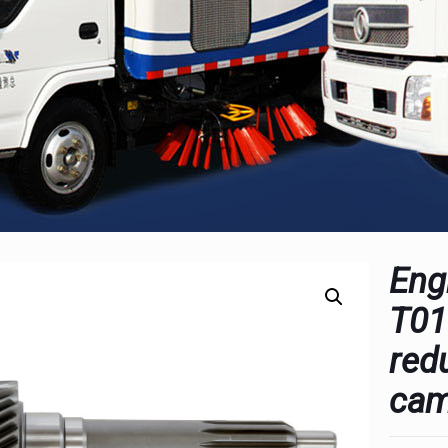
Eng
T01
red
cam