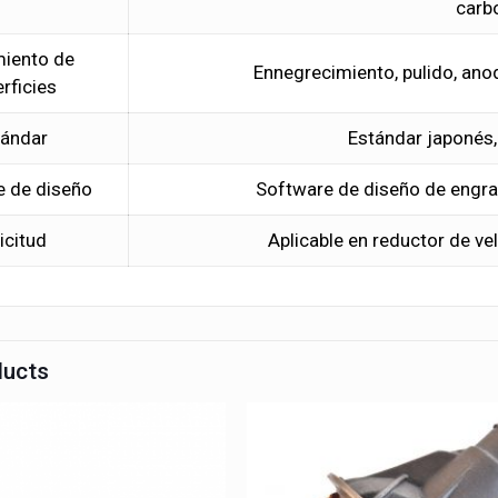
carb
miento de
Ennegrecimiento, pulido, ano
rficies
tándar
Estándar japonés,
e de diseño
Software de diseño de engra
icitud
Aplicable en reductor de v
ducts