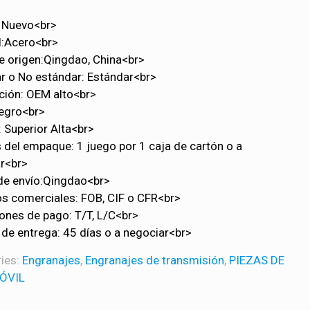
 Nuevo<br>
l:Acero<br>
e origen:Qingdao, China<br>
r o No estándar: Estándar<br>
ción: OEM alto<br>
egro<br>
: Superior Alta<br>
s del empaque: 1 juego por 1 caja de cartón o a
r<br>
de envío:Qingdao<br>
s comerciales: FOB, CIF o CFR<br>
ones de pago: T/T, L/C<br>
de entrega: 45 días o a negociar<br>
ies:
Engranajes
,
Engranajes de transmisión
,
PIEZAS DE
ÓVIL