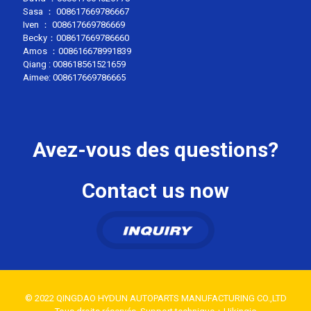
Sasa ：
008617669786667
Iven ：
008617669786669
Becky：
008617669786660
Amos ：
008616678991839
Qiang :
008618561521659
Aimee:
008617669786665
Avez-vous des questions?
Contact us now
© 2022 QINGDAO HYDUN AUTOPARTS MANUFACTURING CO.,LTD