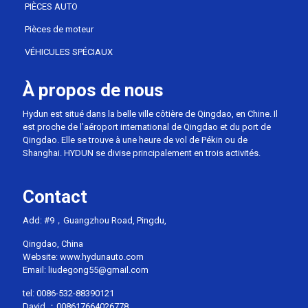
PIÈCES AUTO
Pièces de moteur
VÉHICULES SPÉCIAUX
À propos de nous
Hydun est situé dans la belle ville côtière de Qingdao, en Chine. Il
est proche de l’aéroport international de Qingdao et du port de
Qingdao. Elle se trouve à une heure de vol de Pékin ou de
Shanghai. HYDUN se divise principalement en trois activités.
Contact
Add: #9，Guangzhou Road, Pingdu,
Qingdao, China
Website: www.hydunauto.com
Email:
liudegong55@gmail.com
tel:
0086-532-88390121
David ：
008617664026778